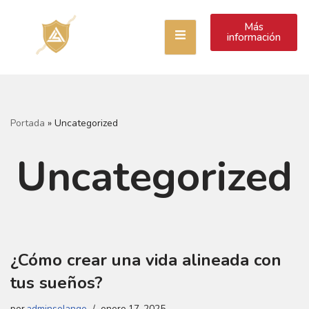
Más
Saltar
información
al
contenido
Portada
»
Uncategorized
Uncategorized
¿Cómo crear una vida alineada con
tus sueños?
por
adminsolange
enero 17, 2025