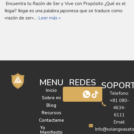
Encuentra tu Razón de Ser y Vive con Propósito ¿Qué es el
Ikigai? Ikigai es una palabra japonesa que se traduce como
«razón de ser»…
Leer más »
MENU
REDES
SOPOR
Inicio
Telefono:
Sobre mi
+81 080-
Blog
4634-
Recursos
6111
Contactame
Email:
Yo
Info@solangeasat
Manifiesto